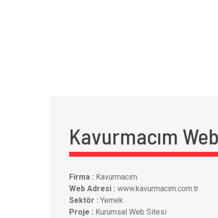
Kavurmacım Web
Firma :
Kavurmacım
Web Adresi :
www.kavurmacim.com.tr
Sektör :
Yemek
Proje :
Kurumsal Web Sitesi