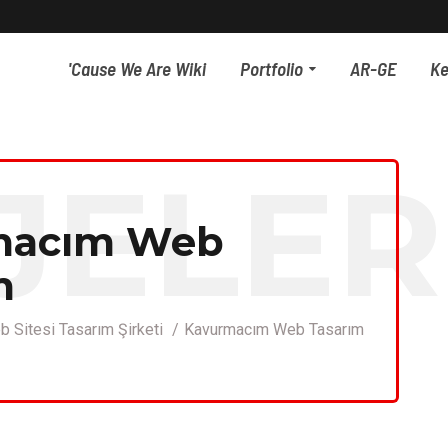
'Cause We Are Wiki
Portfolio
AR-GE
Ke
JELER
macım Web
m
 Sitesi Tasarım Şirketi
Kavurmacım Web Tasarım