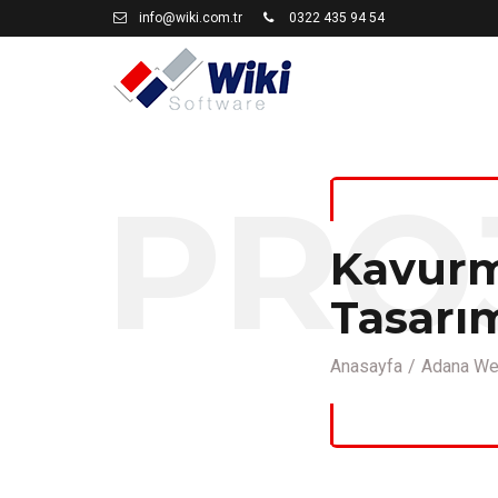
info@wiki.com.tr
0322 435 94 54
PRO
Kavur
Tasarı
Anasayfa
Adana Web