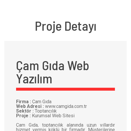
Proje Detayı
Çam Gıda Web
Yazılım
Firma :
Çam Gıda
Web Adresi :
www.camgida.com.tr
Sektör :
Toptancılık
Proje :
Kurumsal Web Sitesi
Çam Gıda, toptancılık alanında uzun yıllardır
hizmet vermiş köklü bir firmadır. Müşterilerine